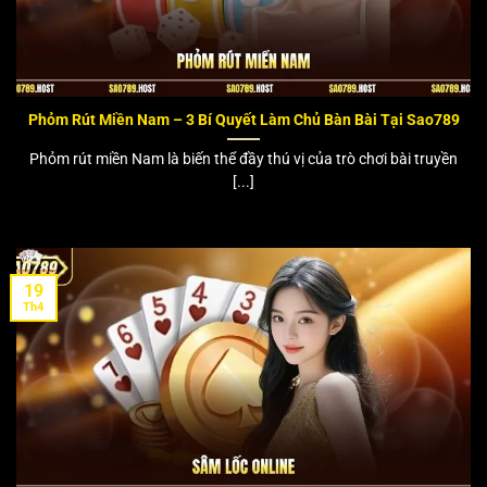
Phỏm Rút Miền Nam – 3 Bí Quyết Làm Chủ Bàn Bài Tại Sao789
Phỏm rút miền Nam là biến thể đầy thú vị của trò chơi bài truyền
[...]
19
Th4