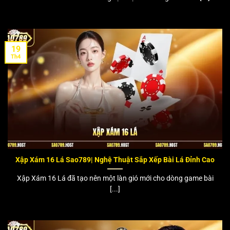
19
Th4
Xập Xám 16 Lá Sao789| Nghệ Thuật Sắp Xếp Bài Lá Đỉnh Cao
Xập Xám 16 Lá đã tạo nên một làn gió mới cho dòng game bài
[...]