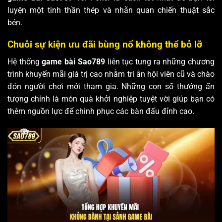
luyện một tinh thần thép và nhãn quan chiến thuật sắc
bén.
Chuỗi sự kiện ưu đãi bùng nổ không thể bỏ lỡ
Hệ thống
game bài Sao789
liên tục tung ra những chương
trình khuyến mãi giá trị cao nhằm tri ân hội viên cũ và chào
đón người chơi mới tham gia. Những con số thưởng ấn
tượng chính là món quà khởi nghiệp tuyệt vời giúp bạn có
thêm nguồn lực để chinh phục các bàn đấu đỉnh cao.