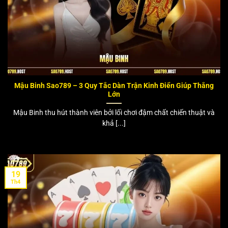
Mậu Binh Sao789 – 3 Quy Tắc Dàn Trận Kinh Điển Giúp Thắng
Lớn
Mậu Binh thu hút thành viên bởi lối chơi đậm chất chiến thuật và
khả [...]
19
Th4