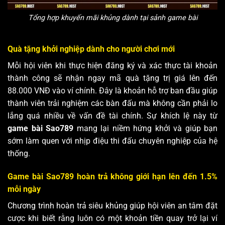
Tổng hợp khuyến mãi khủng dành tại sảnh game bài
Quà tặng khởi nghiệp dành cho người chơi mới
Mỗi hội viên khi thực hiện đăng ký và xác thực tài khoản
thành công sẽ nhận ngay mã quà tặng trị giá lên đến
88.000 VNĐ vào ví chính. Đây là khoản hỗ trợ ban đầu giúp
thành viên trải nghiệm các bàn đấu mà không cần phải lo
lắng quá nhiều về vấn đề tài chính. Sự khích lệ này từ
game bài Sao789
mang lại niềm hứng khởi và giúp bạn
sớm làm quen với nhịp điệu thi đấu chuyên nghiệp của hệ
thống.
Game bài Sao789 hoàn trả không giới hạn lên đến 1.5%
mỗi ngày
Chương trình hoàn trả siêu khủng giúp hội viên an tâm đặt
cược khi biết rằng luôn có một khoản tiền quay trở lại ví