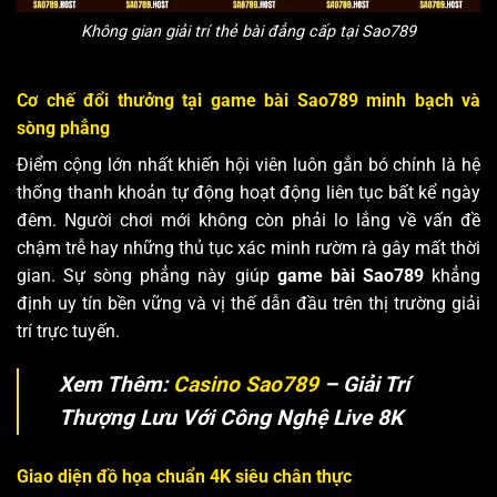
Không gian giải trí thẻ bài đẳng cấp tại Sao789
Cơ chế đổi thưởng tại game bài Sao789 minh bạch và
sòng phẳng
Điểm cộng lớn nhất khiến hội viên luôn gắn bó chính là hệ
thống thanh khoản tự động hoạt động liên tục bất kể ngày
đêm. Người chơi mới không còn phải lo lắng về vấn đề
chậm trễ hay những thủ tục xác minh rườm rà gây mất thời
gian. Sự sòng phẳng này giúp
game bài Sao789
khẳng
định uy tín bền vững và vị thế dẫn đầu trên thị trường giải
trí trực tuyến.
Xem Thêm:
Casino Sao789
– Giải Trí
Thượng Lưu Với Công Nghệ Live 8K
Giao diện đồ họa chuẩn 4K siêu chân thực