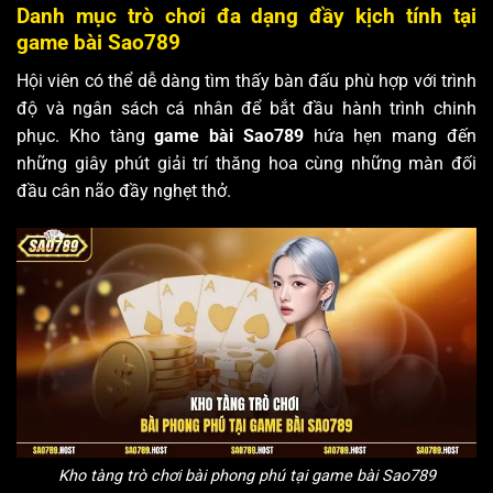
Danh mục trò chơi đa dạng đầy kịch tính tại
game bài Sao789
Hội viên có thể dễ dàng tìm thấy bàn đấu phù hợp với trình
độ và ngân sách cá nhân để bắt đầu hành trình chinh
phục. Kho tàng
game bài Sao789
hứa hẹn mang đến
những giây phút giải trí thăng hoa cùng những màn đối
đầu cân não đầy nghẹt thở.
Kho tàng trò chơi bài phong phú tại game bài Sao789