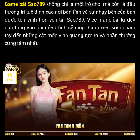
Game bài Sao789
không chỉ là một trò chơi mà còn là đấu
trường trí tuệ đỉnh cao nơi bản lĩnh và sự nhạy bén của bạn
được tôn vinh trọn vẹn tại Sao789. Việc mài giũa tư duy
qua từng ván bài điềm tĩnh sẽ giúp thành viên sớm chạm
tay đến những cột mốc vinh quang rực rỡ và phần thưởng
xứng tầm nhất.
19
Th4