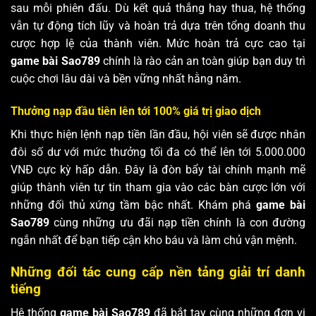
sau mỗi phiên đấu. Dù kết quả thắng hay thua, hệ thống
vẫn tự động tích lũy và hoàn trả dựa trên tổng doanh thu
cược hợp lệ của thành viên. Mức hoàn trả cực cao tại
game bài Sao789
chính là rào cản an toàn giúp bạn duy trì
cuộc chơi lâu dài và bền vững nhất hằng năm.
Thưởng nạp đầu tiên lên tới 100% giá trị giao dịch
Khi thực hiện lệnh nạp tiền lần đầu, hội viên sẽ được nhân
đôi số dư với mức thưởng tối đa có thể lên tới 5.000.000
VNĐ cực kỳ hấp dẫn. Đây là đòn bẩy tài chính mạnh mẽ
giúp thành viên tự tin tham gia vào các bàn cược lớn với
những đối thủ xứng tầm bậc nhất. Khám phá
game bài
Sao789
cùng những ưu đãi nạp tiền chính là con đường
ngắn nhất để bạn tiếp cận kho báu và làm chủ vận mệnh.
Những đối tác cung cấp nền tảng giải trí danh
tiếng
Hệ thống
game bài Sao789
đã bắt tay cùng những đơn vị