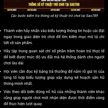
Các bước kiểm tra thông số kỹ thuật trò chơi tại Sao789
Thành viên hãy nhấn vào biểu tượng thông tin hoặc cài đặt
ngay trong giao diện trò chơi để tìm kiếm mục mô tả chi
tiết về sản phẩm.
Hãy tập trung quan sát chỉ số phần trăm hoàn trả thực tế
để biết được mức độ ưu đãi mà hệ thống dành cho người
chơi lâu dài.
Hội viên cần đọc kỹ bảng trả thưởng để nắm rõ giá trị của
từng tổ hợp biểu tượng giúp xây dựng kế hoạch săn hũ
thông minh nhất.
Việc theo dõi biến động nổ hũ của những thành viên khác
cũng giúp người chơi mới nhận diện được thời điểm vàng
để thực hiện lượt quay.