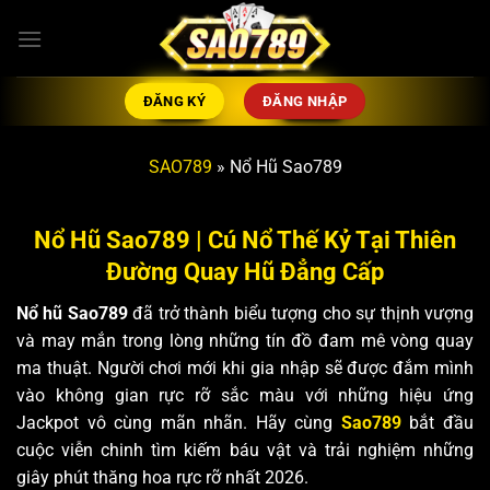
Bỏ
qua
nội
dung
ĐĂNG KÝ
ĐĂNG NHẬP
SAO789
»
Nổ Hũ Sao789
Nổ Hũ Sao789 | Cú Nổ Thế Kỷ Tại Thiên
Đường Quay Hũ Đẳng Cấp
Nổ hũ Sao789
đã trở thành biểu tượng cho sự thịnh vượng
và may mắn trong lòng những tín đồ đam mê vòng quay
ma thuật. Người chơi mới khi gia nhập sẽ được đắm mình
vào không gian rực rỡ sắc màu với những hiệu ứng
Jackpot vô cùng mãn nhãn. Hãy cùng
Sao789
bắt đầu
cuộc viễn chinh tìm kiếm báu vật và trải nghiệm những
giây phút thăng hoa rực rỡ nhất 2026.