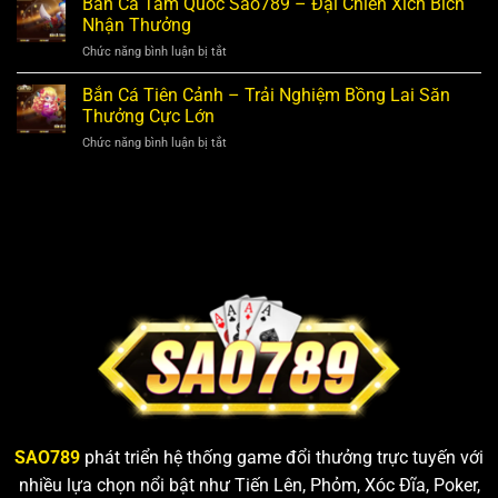
Bắn Cá Tam Quốc Sao789 – Đại Chiến Xích Bích
Săn
Z
Long
Boss
Nhận Thưởng
Cho
Vương
Đại
Hội
Chức năng bình luận bị tắt
ở
–
Dương
Viên
Bắn
Đại
Nhận
Cá
Bắn Cá Tiên Cảnh – Trải Nghiệm Bồng Lai Săn
Chiến
Thưởng
Tam
Boss
Thưởng Cực Lớn
x100
Quốc
Khủng
Chức năng bình luận bị tắt
ở
Sao789
Nhận
Bắn
–
X5000
Cá
Đại
Xu
Tiên
Chiến
Cảnh
Xích
–
Bích
Trải
Nhận
Nghiệm
Thưởng
Bồng
Lai
Săn
Thưởng
Cực
Lớn
SAO789
phát triển hệ thống game đổi thưởng trực tuyến với
nhiều lựa chọn nổi bật như Tiến Lên, Phỏm, Xóc Đĩa, Poker,