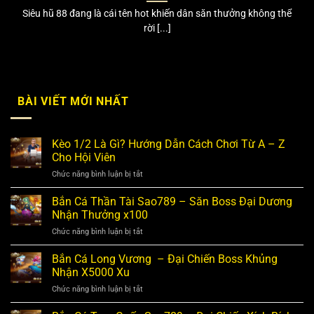
Siêu hũ 88 đang là cái tên hot khiến dân săn thưởng không thể
rời [...]
BÀI VIẾT MỚI NHẤT
Kèo 1/2 Là Gì? Hướng Dẫn Cách Chơi Từ A – Z
Cho Hội Viên
Chức năng bình luận bị tắt
ở
Kèo
1/2
Bắn Cá Thần Tài Sao789 – Săn Boss Đại Dương
Là
Nhận Thưởng x100
Gì?
Chức năng bình luận bị tắt
ở
Hướng
Bắn
Dẫn
Cá
Bắn Cá Long Vương – Đại Chiến Boss Khủng
Cách
Thần
Chơi
Nhận X5000 Xu
Tài
Từ
Chức năng bình luận bị tắt
ở
Sao789
A
Bắn
–
–
Cá