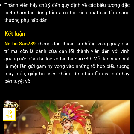
Thành viên hãy chú ý đến quy định về các biểu tượng đặc
biệt nhằm tận dụng tối đa cơ hội kích hoạt các tính năng
thưởng phụ hấp dẫn.
Kết luận
Nổ hũ Sao789
không đơn thuần là những vòng quay giải
trí mà còn là cánh cửa dẫn lối thành viên đến với vinh
quang rực rỡ và tài lộc vô tận tại Sao789. Mỗi lần nhấn nút
là một lần gửi gắm hy vọng vào những tổ hợp biểu tượng
may mắn, giúp hội viên khẳng định bản lĩnh và sự nhạy
bén tuyệt vời.
19
Th4