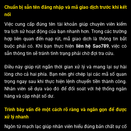
Chuẩn bị sẵn tên đăng nhập và mã giao dịch trước khi kết
nối
Việc cung cấp đúng tên tài khoản giúp chuyên viên kiểm
tra lịch sử hoạt động của bạn nhanh hơn. Trong các trường
hợp liên quan đến nạp rút, mã giao dịch là thông tin bắt
buộc phải có. Khi bạn thực hiện
liên hệ Sao789
, việc có
sẵn thông tin sẽ tránh tình trạng phải chờ đợi tra cứu.
Điều này giúp rút ngắn thời gian xử lý và mang lại sự hài
lòng cho cả hai phía. Bạn nên ghi chép lại các mã số quan
trọng ngay sau khi thực hiện lệnh chuyển tiền thành công.
Nhân viên sẽ dựa vào đó để đối soát với hệ thống ngân
hàng và cập nhật số dư.
Trình bày vấn đề một cách rõ ràng và ngắn gọn để được
xử lý nhanh
Ngôn từ mạch lạc giúp nhân viên hiểu đúng bản chất sự cố