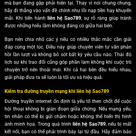
mà bạn đang gặp phải hiện tại. Thay vì nói chung chung,
hãy đi thẳng vào vấn đề chính như lỗi nạp tiền hay khuyến
mãi. Khi tiến hành
liên hệ Sao789
, sự rõ ràng giúp tránh
được những hiểu lầm không đáng có giữa hai bên.
Bạn nên chia nhỏ các ý nếu có nhiều thắc mắc cần giải
đáp cùng một lúc. Điều này giúp chuyên viên tư vấn phản
hồi lần lượt và không bỏ sót bất kỳ yêu cầu nào. Thái độ
lịch sự khi trao đổi cũng góp phần làm không khí cuộc trò
chuyện trở nên thoải mái. Khi cả hai bên đều hiểu nhau,
giải pháp đưa ra sẽ luôn là tối ưu và hiệu quả.
Kiểm tra đường truyền mạng khi liên hệ Sao789
Đường truyền internet ổn định là yếu tố then chốt để cuộc
hội thoại không bị gián đoạn giữa chừng. Nếu mạng yếu,
tin nhắn có thể bị gửi chậm hoặc không thể hiển thị hình
ảnh minh họa. Trong quá trình
liên hệ Sao789
, nếu bị mất
kết nối, bạn có thể phải trình bày lại từ đầu. Hãy đảm bảo