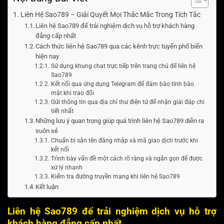
Liên Hệ Sao789 – Giải Quyết Mọi Thắc Mắc Trong Tích Tắc
Liên hệ Sao789 để trải nghiệm dịch vụ hỗ trợ khách hàng
đẳng cấp nhất
Cách thức liên hệ Sao789 qua các kênh trực tuyến phổ biến
hiện nay
Sử dụng khung chat trực tiếp trên trang chủ để liên hệ
Sao789
Kết nối qua ứng dụng Telegram để đảm bảo tính bảo
mật khi trao đổi
Gửi thông tin qua địa chỉ thư điện tử để nhận giải đáp chi
tiết nhất
Những lưu ý quan trọng giúp quá trình liên hệ Sao789 diễn ra
suôn sẻ
Chuẩn bị sẵn tên đăng nhập và mã giao dịch trước khi
kết nối
Trình bày vấn đề một cách rõ ràng và ngắn gọn để được
xử lý nhanh
Kiểm tra đường truyền mạng khi liên hệ Sao789
Kết luận
Liên hệ Sao789 để trải nghiệm dịch vụ hỗ trợ
khách hàng đẳng cấp nhất