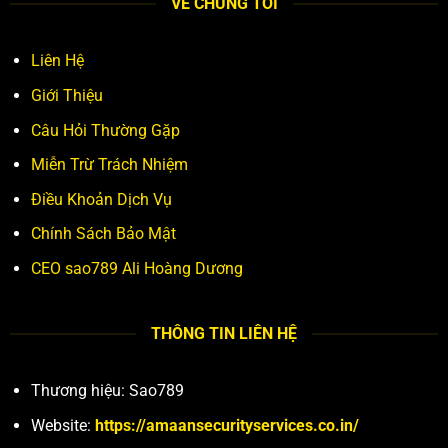
VỀ CHÚNG TÔI
Liên Hệ
Giới Thiệu
Câu Hỏi Thường Gặp
Miễn Trừ Trách Nhiệm
Điều Khoản Dịch Vụ
Chính Sách Bảo Mật
CEO sao789 Ali Hoàng Dương
THÔNG TIN LIÊN HỆ
Thương hiệu: Sao789
Website:
https://amaansecurityservices.co.in/