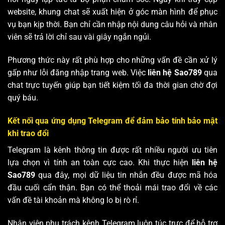
website, khung chat sẽ xuất hiện ở góc màn hình để phục
vụ bạn kịp thời. Bạn chỉ cần nhập nội dung câu hỏi và nhân
viên sẽ trả lời chỉ sau vài giây ngắn ngủi.
Phương thức này rất phù hợp cho những vấn đề cần xử lý
gấp như lỗi đăng nhập trang web. Việc
liên hệ Sao789
qua
chat trực tuyến giúp bạn tiết kiệm tối đa thời gian chờ đợi
quý báu.
Kết nối qua ứng dụng Telegram để đảm bảo tính bảo mật
khi trao đổi
Telegram là kênh thông tin được rất nhiều người ưu tiên
lựa chọn vì tính an toàn cực cao. Khi thực hiện
liên hệ
Sao789
qua đây, mọi dữ liệu tin nhắn đều được mã hóa
đầu cuối cẩn thận. Bạn có thể thoải mái trao đổi về các
vấn đề tài khoản mà không lo bị rò rỉ.
Nhân viên phụ trách kênh Telegram luôn túc trực để hỗ trợ