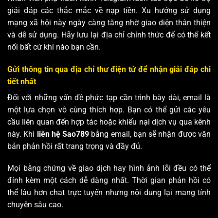
giải đáp các thắc mắc về nạp tiền. Xu hướng sử dụng
mạng xã hội này ngày càng tăng nhờ giao diện thân thiện
và dễ sử dụng. Hãy lưu lại địa chỉ chính thức để có thể kết
nối bất cứ khi nào bạn cần.
Gửi thông tin qua địa chỉ thư điện tử để nhận giải đáp chi
tiết nhất
Đối với những vấn đề phức tạp cần trình bày dài, email là
một lựa chọn vô cùng thích hợp. Bạn có thể gửi các yêu
cầu liên quan đến hợp tác hoặc khiếu nại dịch vụ qua kênh
này. Khi
liên hệ Sao789
bằng email, bạn sẽ nhận được văn
bản phản hồi rất trang trọng và đầy đủ.
Mọi bằng chứng về giao dịch hay hình ảnh lỗi đều có thể
đính kèm một cách dễ dàng nhất. Thời gian phản hồi có
thể lâu hơn chat trực tuyến nhưng nội dung lại mang tính
chuyên sâu cao.