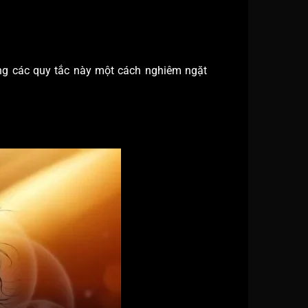
ng các quy tắc này một cách nghiêm ngặt