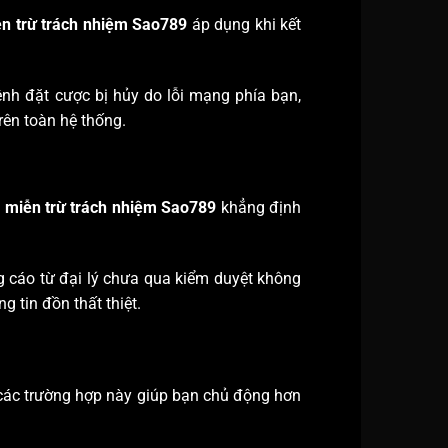
n trừ trách nhiệm Sao789
áp dụng khi kết
nh đặt cược bị hủy do lỗi mạng phía bạn,
trên toàn hệ thống.
h
miễn trừ trách nhiệm Sao789
khẳng định
ng cáo từ đại lý chưa qua kiểm duyệt không
 tin đồn thất thiệt.
 các trường hợp này giúp bạn chủ động hơn