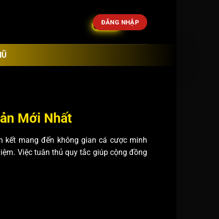
ĐĂNG NHẬP
HŨ
ản Mới Nhất
 kết mang đến không gian cá cược minh
hiệm. Việc tuân thủ quy tắc giúp cộng đồng