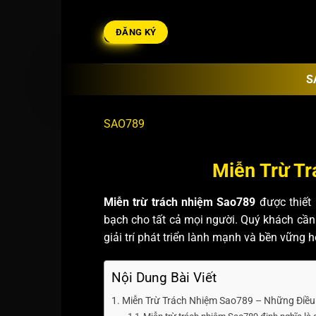
Bỏ
qua
ĐĂNG KÝ
nội
dung
S
SAO789
Miễn Trừ T
Miễn trừ trách nhiệm Sao789
được thiết 
bạch cho tất cả mọi người. Quý khách cần 
giải trí phát triển lành mạnh và bền vững h
Nội Dung Bài Viết
Miễn Trừ Trách Nhiệm Sao789 – Những Điều