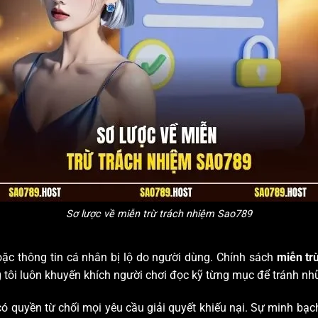
Sơ lược về miễn trừ trách nhiệm Sao789
ặc thông tin cá nhân bị lộ do người dùng. Chính sách
miễn tr
 tôi luôn khuyến khích người chơi đọc kỹ từng mục để tránh nh
có quyền từ chối mọi yêu cầu giải quyết khiếu nại. Sự minh bạc