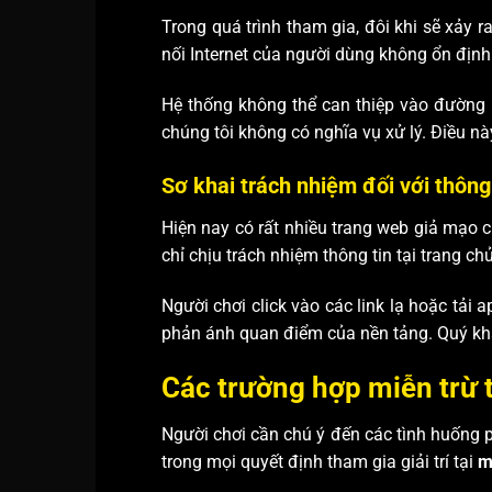
Trong quá trình tham gia, đôi khi sẽ xả
nối Internet của người dùng không ổn định
Hệ thống không thể can thiệp vào đường 
chúng tôi không có nghĩa vụ xử lý. Điều n
Sơ khai trách nhiệm đối với thông
Hiện nay có rất nhiều trang web giả mạo c
chỉ chịu trách nhiệm thông tin tại trang ch
Người chơi click vào các link lạ hoặc tải
phản ánh quan điểm của nền tảng. Quý khác
Các trường hợp miễn trừ 
Người chơi cần chú ý đến các tình huống 
trong mọi quyết định tham gia giải trí tại
m