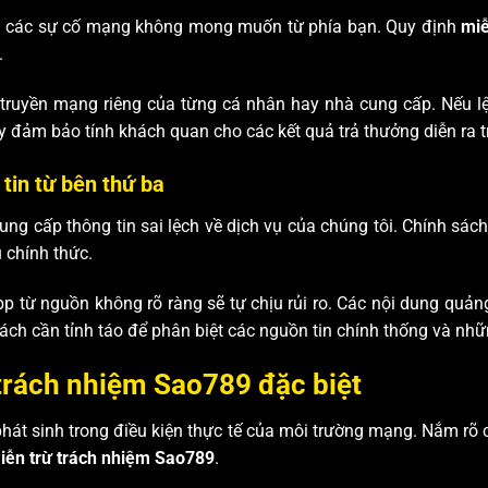
y ra các sự cố mạng không mong muốn từ phía bạn. Quy định
miễ
.
truyền mạng riêng của từng cá nhân hay nhà cung cấp. Nếu lệ
ày đảm bảo tính khách quan cho các kết quả trả thưởng diễn ra 
 tin từ bên thứ ba
ung cấp thông tin sai lệch về dịch vụ của chúng tôi. Chính sác
ủ chính thức.
 app từ nguồn không rõ ràng sẽ tự chịu rủi ro. Các nội dung quả
h cần tỉnh táo để phân biệt các nguồn tin chính thống và những
trách nhiệm Sao789 đặc biệt
phát sinh trong điều kiện thực tế của môi trường mạng. Nắm rõ
iễn trừ trách nhiệm Sao789
.