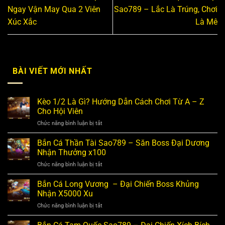
Ngay Vận May Qua 2 Viên
Sao789 – Lắc Là Trúng, Chơi
Xúc Xắc
Là Mê
BÀI VIẾT MỚI NHẤT
Kèo 1/2 Là Gì? Hướng Dẫn Cách Chơi Từ A – Z
Cho Hội Viên
Chức năng bình luận bị tắt
ở
Kèo
1/2
Bắn Cá Thần Tài Sao789 – Săn Boss Đại Dương
Là
Nhận Thưởng x100
Gì?
Chức năng bình luận bị tắt
ở
Hướng
Bắn
Dẫn
Cá
Bắn Cá Long Vương – Đại Chiến Boss Khủng
Cách
Thần
Chơi
Nhận X5000 Xu
Tài
Từ
Chức năng bình luận bị tắt
ở
Sao789
A
Bắn
–
–
Cá
Săn