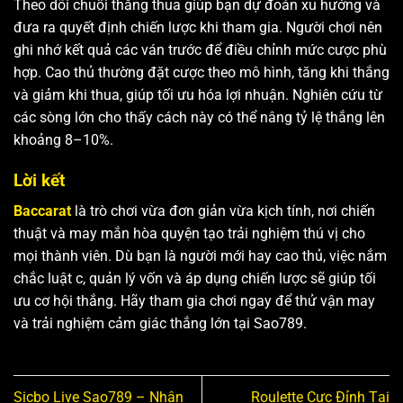
Theo dõi chuỗi thắng thua giúp bạn dự đoán xu hướng và
đưa ra quyết định chiến lược khi tham gia. Người chơi nên
ghi nhớ kết quả các ván trước để điều chỉnh mức cược phù
hợp. Cao thủ thường đặt cược theo mô hình, tăng khi thắng
và giảm khi thua, giúp tối ưu hóa lợi nhuận. Nghiên cứu từ
các sòng lớn cho thấy cách này có thể nâng tỷ lệ thắng lên
khoảng 8–10%.
Lời kết
Baccarat
là trò chơi vừa đơn giản vừa kịch tính, nơi chiến
thuật và may mắn hòa quyện tạo trải nghiệm thú vị cho
mọi thành viên. Dù bạn là người mới hay cao thủ, việc nắm
chắc luật c, quản lý vốn và áp dụng chiến lược sẽ giúp tối
ưu cơ hội thắng. Hãy tham gia chơi ngay để thử vận may
và trải nghiệm cảm giác thắng lớn tại Sao789.
Sicbo Live Sao789 – Nhận
Roulette Cực Đỉnh Tại