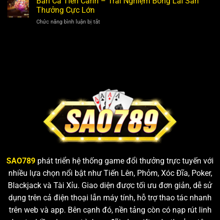
Bắn Cá Tiên Cảnh – Trải Nghiệm Bồng Lai Săn
Thưởng
Tam
Boss
Thưởng Cực Lớn
x100
Quốc
Khủng
Chức năng bình luận bị tắt
ở
Sao789
Nhận
Bắn
–
X5000
Cá
Đại
Xu
Tiên
Chiến
Cảnh
Xích
–
Bích
Trải
Nhận
Nghiệm
Thưởng
Bồng
Lai
Săn
Thưởng
Cực
Lớn
SAO789
phát triển hệ thống game đổi thưởng trực tuyến với
nhiều lựa chọn nổi bật như Tiến Lên, Phỏm, Xóc Đĩa, Poker,
Blackjack và Tài Xỉu. Giao diện được tối ưu đơn giản, dễ sử
dụng trên cả điện thoại lẫn máy tính, hỗ trợ thao tác nhanh
trên web và app. Bên cạnh đó, nền tảng còn có nạp rút linh