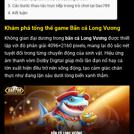
Các bước thao tác trực tiếp trong trò chơi tại Sao789
Kết luận
Khám phá tổng thể game Bắn cá Long Vương
Không gian đại dương trong
bắn cá Long Vương
được thiết
lập với độ phân giải 4096×2160 pixels, mang lại độ sắc nét
tuyệt đối trong từng chuyển động của sinh vật. Hiệu ứng
âm thanh vòm Dolby Digital giúp mỗi lần đạn nổ hay cá
lớn xuất hiện đều trở nên sống động, tạo cảm giác chân
thực như đang lặn sâu dưới lòng biển xanh thẳm.