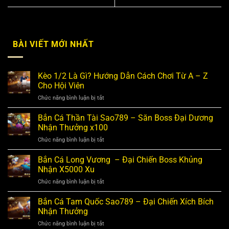
BÀI VIẾT MỚI NHẤT
Kèo 1/2 Là Gì? Hướng Dẫn Cách Chơi Từ A – Z
Cho Hội Viên
Chức năng bình luận bị tắt
ở
Kèo
1/2
Bắn Cá Thần Tài Sao789 – Săn Boss Đại Dương
Là
Nhận Thưởng x100
Gì?
Chức năng bình luận bị tắt
ở
Hướng
Bắn
Dẫn
Cá
Bắn Cá Long Vương – Đại Chiến Boss Khủng
Cách
Thần
Chơi
Nhận X5000 Xu
Tài
Từ
Chức năng bình luận bị tắt
ở
Sao789
A
Bắn
–
–
Cá
Bắn Cá Tam Quốc Sao789 – Đại Chiến Xích Bích
Săn
Z
Long
Boss
Nhận Thưởng
Cho
Vương
Đại
Hội
Chức năng bình luận bị tắt
ở
–
Dương
Viên