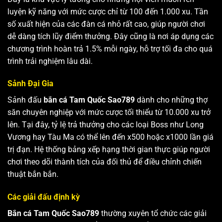
luyện kỹ năng với mức cược chỉ từ 100 đến 1.000 xu. Tần
số xuất hiện của các đàn cá nhỏ rất cao, giúp người chơi
dễ dàng tích lũy điểm thưởng. Đây cũng là nơi áp dụng các
chương trình hoàn trả 1.5% mỗi ngày, hỗ trợ tối đa cho quá
trình trải nghiệm lâu dài.
Sảnh Đại Gia
Sảnh đấu
bắn cá Tam Quốc Sao789
dành cho những thợ
săn chuyên nghiệp với mức cược tối thiểu từ 10.000 xu trở
lên. Tại đây, tỷ lệ trả thưởng cho các loại Boss như Long
Vương hay Tàu Ma có thể lên đến x500 hoặc x1000 lần giá
trị đạn. Hệ thống bảng xếp hạng thời gian thực giúp người
chơi theo dõi thành tích của đối thủ để điều chỉnh chiến
thuật bắn bắn.
Các giải đấu định kỳ
Bắn cá Tam Quốc Sao789
thường xuyên tổ chức các giải