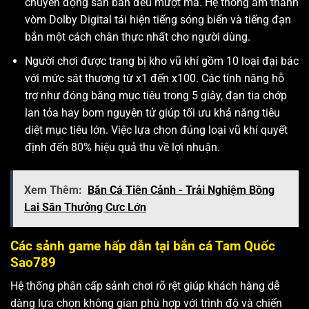
chuyển động săn bắn đều mượt mà. Hệ thống âm thanh
vòm Dolby Digital tái hiện tiếng sóng biển và tiếng đạn
bắn một cách chân thực nhất cho người dùng.
Người chơi được trang bị kho vũ khí gồm 10 loại đại bác
với mức sát thương từ x1 đến x100. Các tính năng hỗ
trợ như đóng băng mục tiêu trong 5 giây, đạn tia chớp
lan tỏa hay bom nguyên tử giúp tối ưu khả năng tiêu
diệt mục tiêu lớn. Việc lựa chọn đúng loại vũ khí quyết
định đến 80% hiệu quả thu về lợi nhuận.
Xem Thêm:
Bắn Cá Tiên Cảnh - Trải Nghiệm Bồng
Lai Săn Thưởng Cực Lớn
Các sảnh game hấp dẫn tại bắn cá Tam Quốc
Sao789
Hệ thống phân cấp sảnh chơi rõ rệt giúp khách hàng dễ
dàng lựa chọn không gian phù hợp với trình độ và chiến