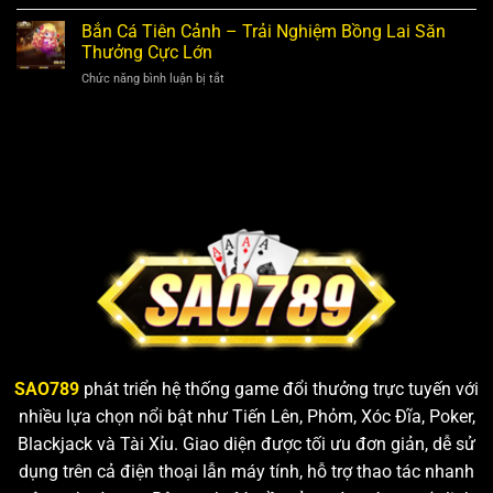
Bắn
Đại
Nhận
Cá
Bắn Cá Tiên Cảnh – Trải Nghiệm Bồng Lai Săn
Chiến
Thưởng
Tam
Boss
Thưởng Cực Lớn
x100
Quốc
Khủng
Chức năng bình luận bị tắt
ở
Sao789
Nhận
Bắn
–
X5000
Cá
Đại
Xu
Tiên
Chiến
Cảnh
Xích
–
Bích
Trải
Nhận
Nghiệm
Thưởng
Bồng
Lai
Săn
Thưởng
Cực
Lớn
SAO789
phát triển hệ thống game đổi thưởng trực tuyến với
nhiều lựa chọn nổi bật như Tiến Lên, Phỏm, Xóc Đĩa, Poker,
Blackjack và Tài Xỉu. Giao diện được tối ưu đơn giản, dễ sử
dụng trên cả điện thoại lẫn máy tính, hỗ trợ thao tác nhanh