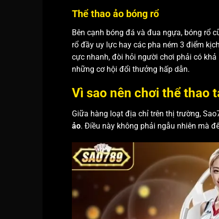
Thể thao ảo bóng rổ
Bên cạnh bóng đá và đua ngựa, bóng rổ cũ
rổ đầy uy lực hay các pha ném 3 điểm kịch
cực nhanh, đòi hỏi người chơi phải có kh
những cơ hội đổi thưởng hấp dẫn.
Vì sao nên chơi thể thao 
Giữa hàng loạt địa chỉ trên thị trường, Sa
ảo
. Điều này không phải ngẫu nhiên mà đế