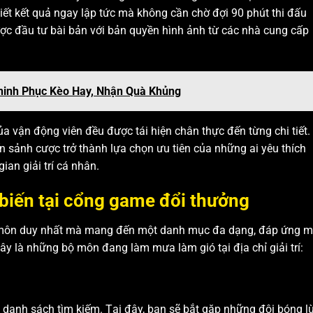
biết kết quả ngay lập tức mà không cần chờ đợi 90 phút thi đấu
c đầu tư bài bản với bản quyền hình ảnh từ các nhà cung cấp
Chinh Phục Kèo Hay, Nhận Quà Khủng
 vận động viên đều được tái hiện chân thực đến từng chi tiết.
ến sảnh cược trở thành lựa chọn ưu tiên của những ai yêu thích
ian giải trí cá nhân.
biến tại cổng game đổi thưởng
 môn duy nhất mà mang đến một danh mục đa dạng, đáp ứng m
ây là những bộ môn đang làm mưa làm gió tại địa chỉ giải trí:
 danh sách tìm kiếm. Tại đây, bạn sẽ bắt gặp những đội bóng l