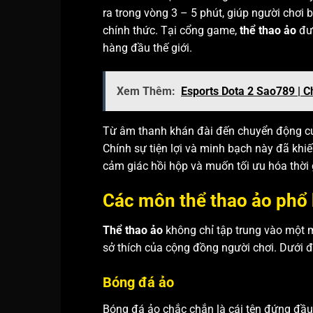
ra trong vòng 3 – 5 phút, giúp người chơi 
chính thức. Tại cổng game,
thể thao ảo
đượ
hàng đầu thế giới.
Xem Thêm:
Esports Dota 2 Sao789 | 
Từ âm thanh khán đài đến chuyển động của
Chính sự tiện lợi và minh bạch này đã khi
cảm giác hồi hộp và muốn tối ưu hóa thời g
Các môn thể thao ảo phổ 
Thể thao ảo
không chỉ tập trung vào một
sở thích của cộng đồng người chơi. Dưới đ
Bóng đá ảo
Bóng đá ảo chắc chắn là cái tên đứng đầu