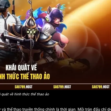
 quát về hình thức thể thao ảo
 và thể thao truyền thống chính là thời gian. Mỗi trận đấu chỉ d