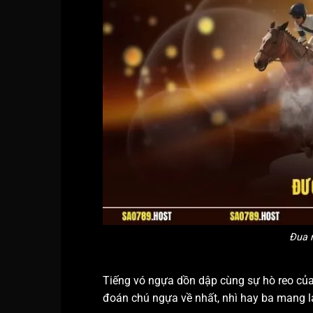
Đua 
Tiếng vó ngựa dồn dập cùng sự hò reo của
đoán chú ngựa về nhất, nhì hay ba mang lạ