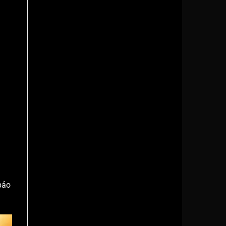
–
Nhận
Trải
Thưởng
Nghiệm
Bồng
Lai
Săn
Thưởng
Cực
Lớn
bảo