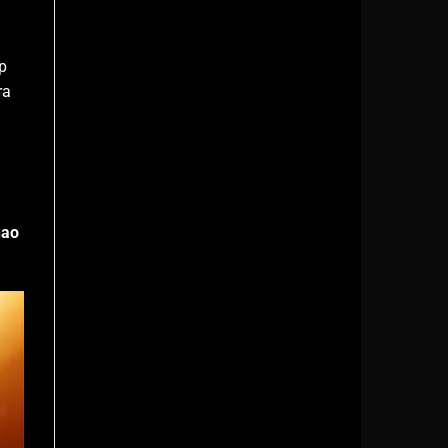
p
ra
hao